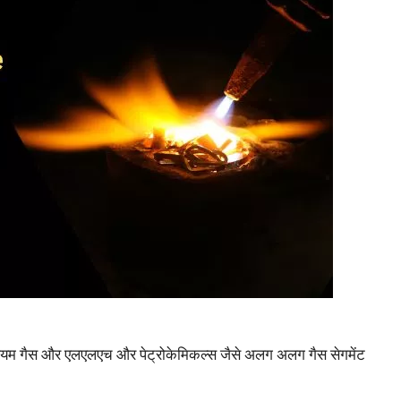
ोलियम गैस और एलएलएच और पेट्रोकेमिकल्स जैसे अलग अलग गैस सेगमेंट