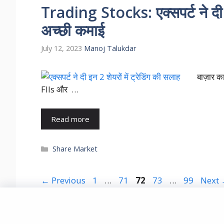
Trading Stocks: एक्सपर्ट ने दी इन
अच्छी कमाई
July 12, 2023
Manoj Talukdar
बाज़ार क
FIIs और …
Read more
Categories
Share Market
Page
Page
Page
Page
Page
←
Previous
1
…
71
72
73
…
99
Next
© 2021-2025 Market In India